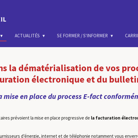
IL
ACTUALITÉS
SE FORMER / S'INFORMER
CARRI
s la dématérialisation de vos proc
turation électronique et du bullet
mise en place du process E-fact conformém
taires prévoient la mise en place progressive de
la facturation électr
fournisseurs d’énergie, internet et de téléphonie notamment vous enverr