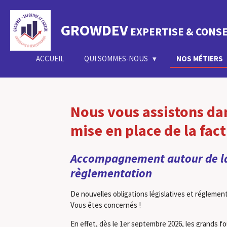
Passer
au
GROWDEV
EXPERTISE & CONSE
contenu
principal
ACCUEIL
QUI SOMMES-NOUS
NOS MÉTIERS
Nous vous assistons dan
mise en place de la fac
Accompagnement autour de la 
règlementation
De nouvelles obligations législatives et réglemen
Vous êtes concernés !
En effet, dès le 1er septembre 2026, les grands 