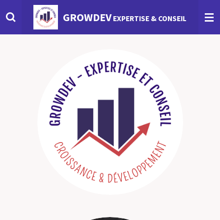
Passer
GROWDEV
EXPERTISE & CONSEIL
au
contenu
principal